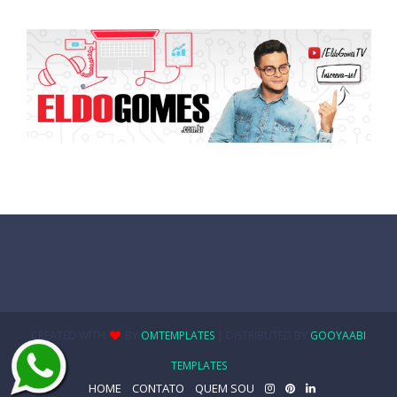
CREATED WITH
BY
OMTEMPLATES
| DISTRIBUTED BY
GOOYAABI
TEMPLATES
HOME
CONTATO
QUEM SOU