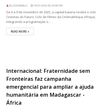
BLOGDAMALU
10/31/2025 06:24:00 PM
De 6 a 9 de novembro de 2025, a capital baiana recebe o ciclo
Cinemas do Futuro: Ciclo de Filmes da Cinémathèque Afrique,
integrando a programação o…
READ MORE »
Internacional: Fraternidade sem
Fronteiras faz campanha
emergencial para ampliar a ajuda
humanitária em Madagascar -
África