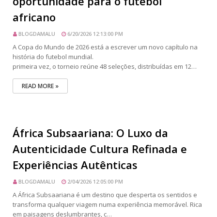
oportunidade para o futebol
africano
BLOGDAMALU
6/20/2026 12:13:00 PM
A Copa do Mundo de 2026 está a escrever um novo capítulo na
história do futebol mundial.
primeira vez, o torneio reúne 48 seleções, distribuídas em 12…
READ MORE »
África Subsaariana: O Luxo da
Autenticidade Cultura Refinada e
Experiências Autênticas
BLOGDAMALU
2/04/2026 12:05:00 PM
A África Subsaariana é um destino que desperta os sentidos e
transforma qualquer viagem numa experiência memorável. Rica
em paisagens deslumbrantes, c…