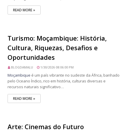
READ MORE »
Turismo: Moçambique: História,
Cultura, Riquezas, Desafios e
Oportunidades
BLOGDAMALU
1/30/2026 08:06:00 PM
Moçambique
é um país vibrante no sudeste da África, banhado
pelo Oceano Índico, rico em história, culturas diversas e
recursos naturais significativo…
READ MORE »
Arte: Cinemas do Futuro